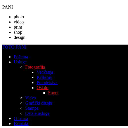
PANI
photo
video
print
shop
design
FOTO PANI
Početna
Usluge
Fotografija
Venčanja
Krštenja
Punoletstva
Ostalo
Sport
Video
Grafički dizajn
Štampa
Ostale usluge
O nama
Kontakt