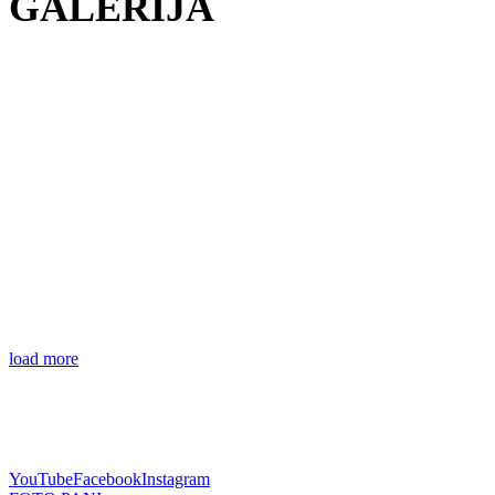
GALERIJA
load more
fast withdrawal casinos
YouTube
Facebook
Instagram