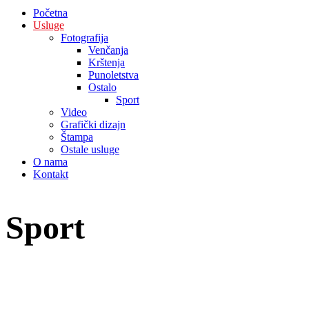
Početna
Usluge
Fotografija
Venčanja
Krštenja
Punoletstva
Ostalo
Sport
Video
Grafički dizajn
Štampa
Ostale usluge
O nama
Kontakt
Sport
pay n play casino